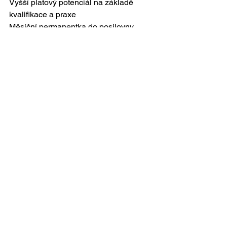
Vyšší platový potenciál na základě 
kvalifikace a praxe
Měsíční permanentka do posilovny
Trenérské oblečení
Příspěvky na vzdělávání
Cestovní příspěvek
See All
Recent Posts